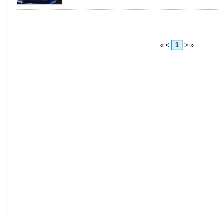
«
<
1
>
»