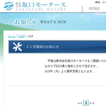
車検・コ
ホーム
2023
10月
１１月連休のお知らせ
平素は株式会社坂口モータースをご愛顧いただ
ながら下記の通り連休とさせて頂きます
11月6（月）より通常営業となります。
«
<
1
>
»