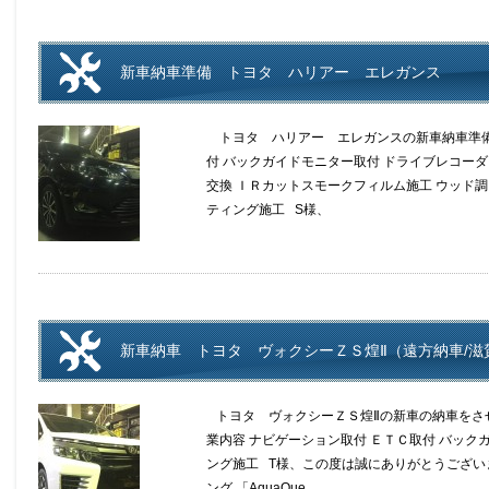
新車納車準備 トヨタ ハリアー エレガンス
トヨタ ハリアー エレガンスの新車納車準備。
付 バックガイドモニター取付 ドライブレコーダ
交換 ＩＲカットスモークフィルム施工 ウッド
ティング施工 S様、
新車納車 トヨタ ヴォクシーＺＳ煌Ⅱ（遠方納車/滋
トヨタ ヴォクシーＺＳ煌Ⅱの新車の納車をさせ
業内容 ナビゲーション取付 ＥＴＣ取付 バック
ング施工 T様、この度は誠にありがとうござい
ング 「AquaQue