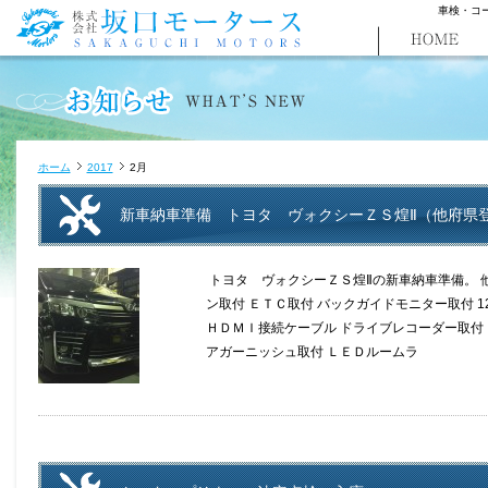
車検・コ
ホーム
2017
2月
新車納車準備 トヨタ ヴォクシーＺＳ煌Ⅱ（他府県登
トヨタ ヴォクシーＺＳ煌Ⅱの新車納車準備。 
ン取付 ＥＴＣ取付 バックガイドモニター取付 1
ＨＤＭＩ接続ケーブル ドライブレコーダー取付
アガーニッシュ取付 ＬＥＤルームラ