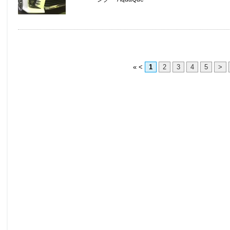
«
<
1
2
3
4
5
>