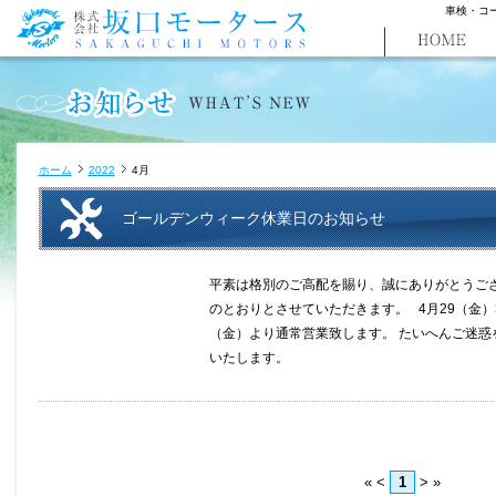
車検・コ
ホーム
2022
4月
ゴールデンウィーク休業日のお知らせ
平素は格別のご高配を賜り、誠にありがとうご
のとおりとさせていただきます。 4月29（金）30
（金）より通常営業致します。 たいへんご迷
いたします。
«
<
1
>
»