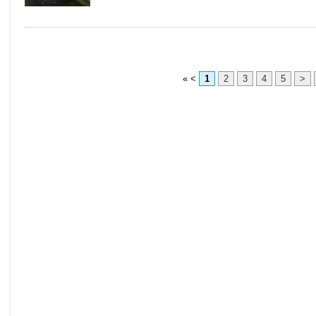
«
<
1
2
3
4
5
>